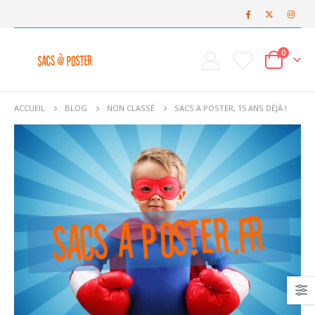
0
ACCUEIL
BLOG
NON CLASSÉ
SACS A POSTER, 15 ANS DÉJÀ !