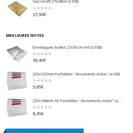
Sacs kraft 37x28cm (x100)
0
sur 5
27,50
€
MEILLEURES NOTES
Enveloppes bulles 27x36 cm H/5 (x100)
0
sur 5
30,40
€
225x122mm Pochettes "documents inclus" (x100)
0
sur 5
5,85
€
225x166mm A5 Pochettes "documents inclus" (x100)
0
sur 5
8,45
€