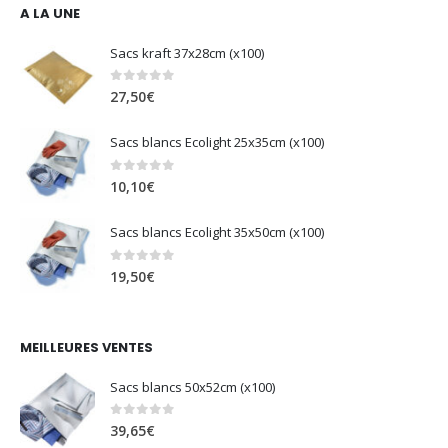
A LA UNE
Sacs kraft 37x28cm (x100)
0
sur 5
27,50
€
Sacs blancs Ecolight 25x35cm (x100)
0
sur 5
10,10
€
Sacs blancs Ecolight 35x50cm (x100)
0
sur 5
19,50
€
MEILLEURES VENTES
Sacs blancs 50x52cm (x100)
0
sur 5
39,65
€