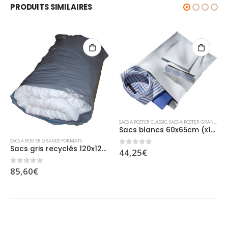
PRODUITS SIMILAIRES
SACS A POSTER CLASSIC
,
SACS A POSTER GRANDS FORMATS
Sacs blancs 60x65cm (x100)
SACS A POSTER GRANDS FORMATS
Sacs gris recyclés 120x125cm (x50)
44,25
€
0
sur 5
85,60
€
0
sur 5