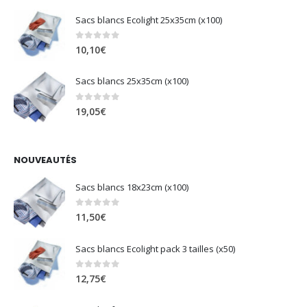
Sacs blancs Ecolight 25x35cm (x100)
0
sur 5
10,10
€
Sacs blancs 25x35cm (x100)
0
sur 5
19,05
€
NOUVEAUTÉS
Sacs blancs 18x23cm (x100)
0
sur 5
11,50
€
Sacs blancs Ecolight pack 3 tailles (x50)
0
sur 5
12,75
€